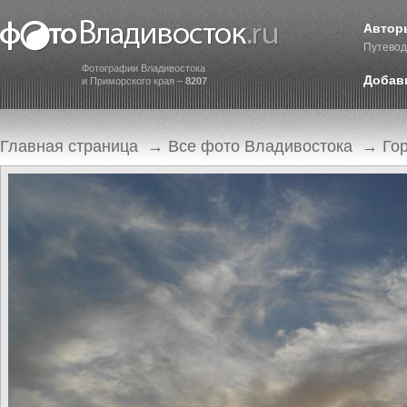
Автор
Путевод
Фотографии Владивостока
Добав
и Приморского края –
8207
Главная страница
→
Все фото Владивостока
→
Го