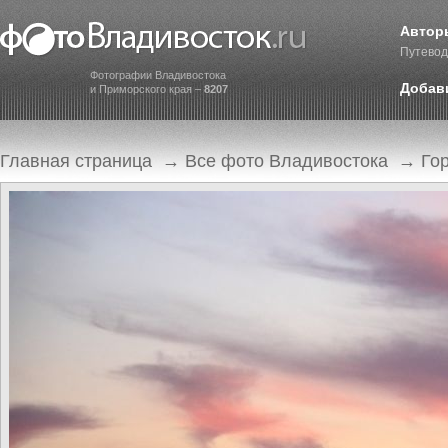
Автор
Путевод
Фотографии Владивостока
Добав
и Приморского края –
8207
Главная страница
→
Все фото Владивостока
→
Го