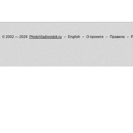
© 2002 — 2026
PhotoVladivostok.ru
English
О проекте
Правила
Р