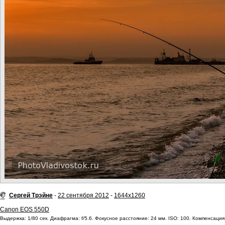
Сергей Трэйне
-
22 сентября 2012
-
1644x1260
Canon EOS 550D
Выдержка: 1/80 сек. Диафрагма: f/5.6. Фокусное расстояние: 24 мм. ISO: 100. Компенсация 