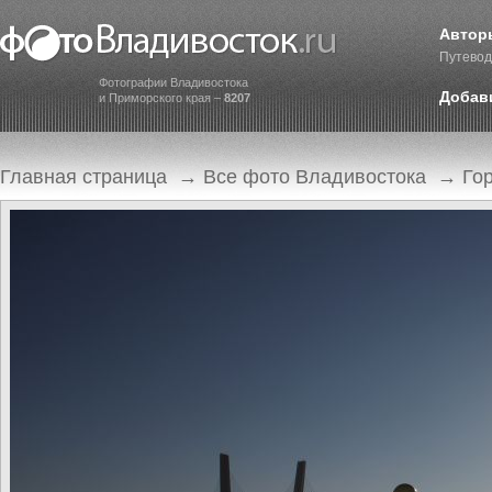
Автор
Путевод
Фотографии Владивостока
Добав
и Приморского края –
8207
Главная страница
→
Все фото Владивостока
→
Го