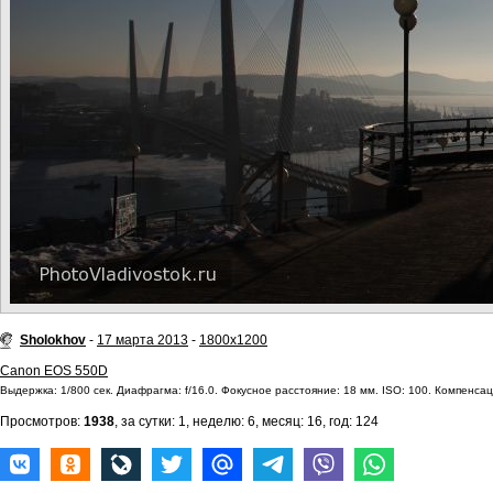
Sholokhov
-
17 марта 2013
-
1800x1200
Canon EOS 550D
Выдержка: 1/800 сек. Диафрагма: f/16.0. Фокусное расстояние: 18 мм. ISO: 100. Компенсаци
Просмотров:
1938
, за сутки: 1, неделю: 6, месяц: 16, год: 124