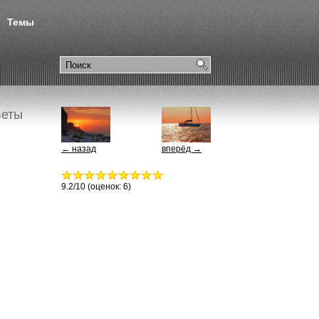
Темы
веты
← назад
вперёд →
9.2
/10 (оценок:
6
)