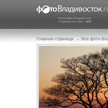
Фотографии Владивостока
и Приморского края –
8207
Главная страница
→
Все фото Вл