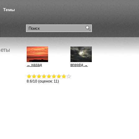
Темы
веты
← назад
вперёд →
8.6
/10 (оценок:
11
)