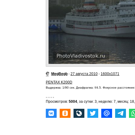
MegBegb
-
27 августа 2010
-
1600x1071
PENTAX K200D
Выдержка: 1/90 сек. Диафрагма: f/4.5. Фокусное расстояние:
,
,
,
,
,
Просмотров:
5004
, за сутки: 3, неделю: 7, месяц: 18,