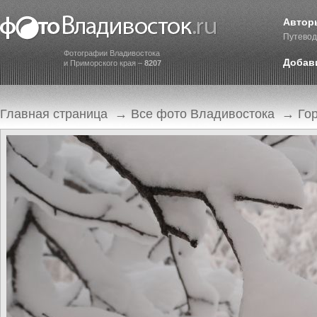
Автор
Путевод
Фотографии Владивостока
Добав
и Приморского края –
8207
Главная страница
→
Все фото Владивостока
→
Го