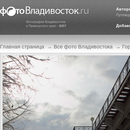
Автор
Путевод
Фотографии Владивостока
Добав
и Приморского края –
8207
Главная страница
→
Все фото Владивостока
→
Го