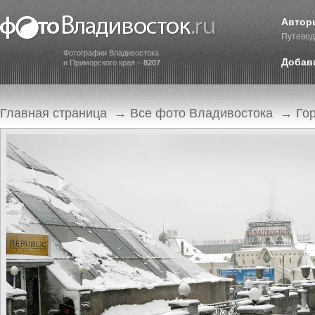
Автор
Путевод
Фотографии Владивостока
Добав
и Приморского края –
8207
Главная страница
→
Все фото Владивостока
→
Го