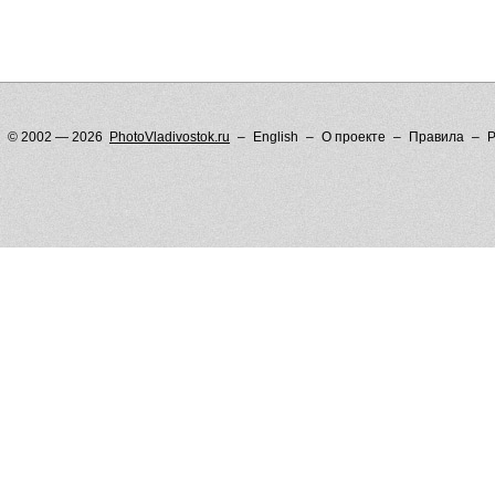
© 2002 — 2026
PhotoVladivostok.ru
English
О проекте
Правила
Р