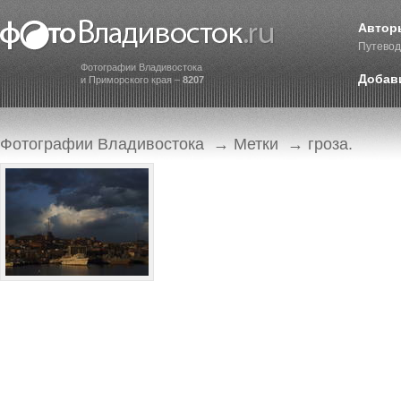
Автор
Путевод
Фотографии Владивостока
Добав
и Приморского края –
8207
Фотографии Владивостока
→
Метки
→ гроза.