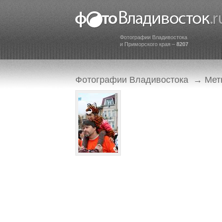
Фотографии Владивостока
и Приморского края –
8207
Фотографии Владивостока
→
Мет