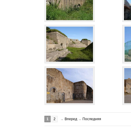
1
2
→
Вперед
→
Последняя