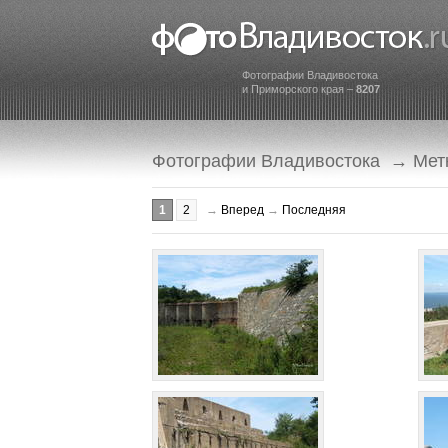
Фотографии Владивостока
и Приморского края –
8207
Фотографии Владивостока
→
Мет
1
2
→
Вперед
→
Последняя