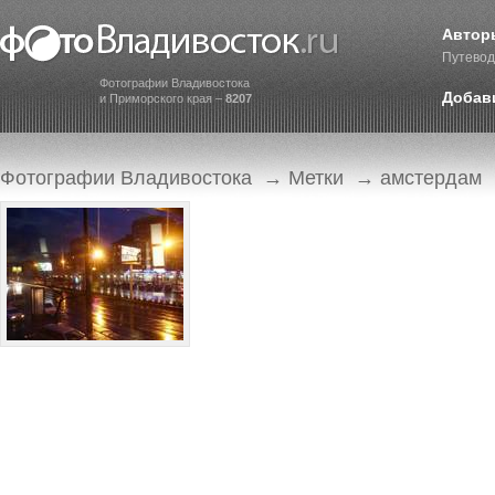
Автор
Путевод
Фотографии Владивостока
Добав
и Приморского края –
8207
Фотографии Владивостока
→
Метки
→ амстердам