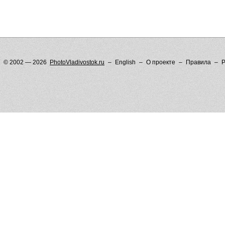
© 2002 — 2026
PhotoVladivostok.ru
English
О проекте
Правила
Р