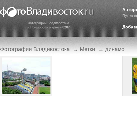
Автор
Путевод
Фотографии Владивостока
Добав
и Приморского края –
8207
Фотографии Владивостока
→
Метки
→ динамо