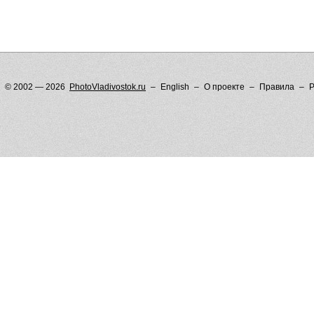
© 2002 — 2026
PhotoVladivostok.ru
English
О проекте
Правила
Р