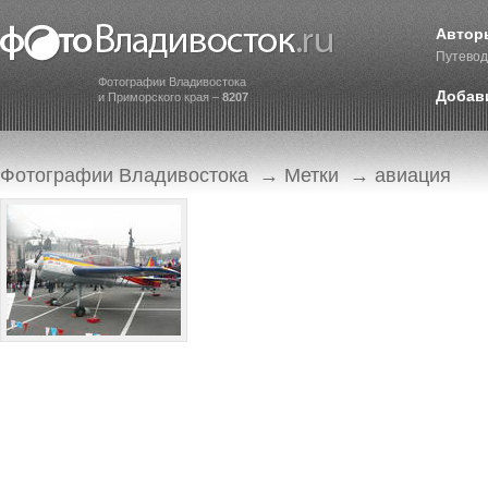
Автор
Путевод
Фотографии Владивостока
Добав
и Приморского края –
8207
Фотографии Владивостока
→
Метки
→ авиация