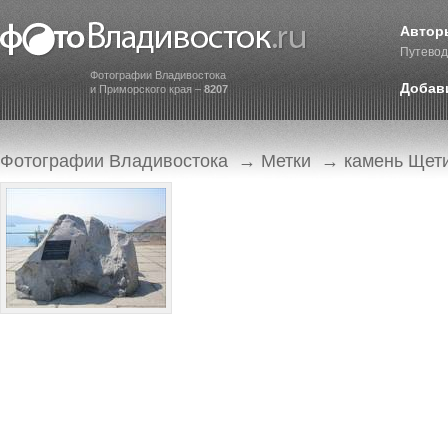
Автор
Путевод
Фотографии Владивостока
Добав
и Приморского края –
8207
Фотографии Владивостока
→
Метки
→ камень Щет