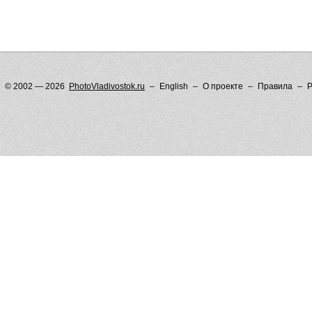
© 2002 — 2026
PhotoVladivostok.ru
English
О проекте
Правила
Р