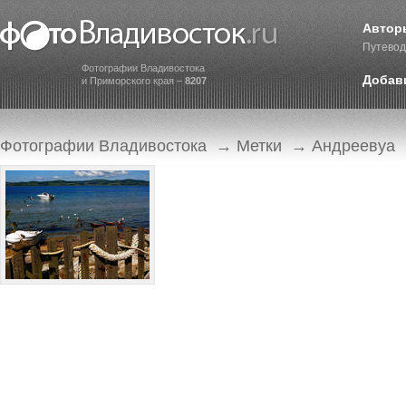
Автор
Путевод
Фотографии Владивостока
Добав
и Приморского края –
8207
Фотографии Владивостока
→
Метки
→ Андреевуа