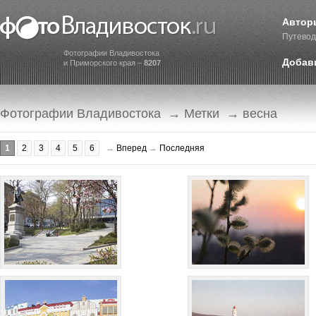
Автор
Путевод
Фотографии Владивостока
Добав
и Приморского края –
8207
Фотографии Владивостока
→
Метки
→ весна
1
2
3
4
5
6
→
Вперед
→
Последняя