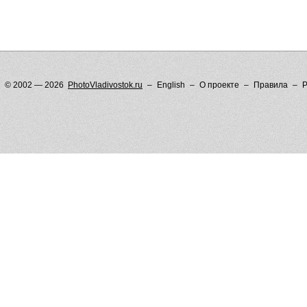
© 2002 — 2026
PhotoVladivostok.ru
English
О проекте
Правила
Р