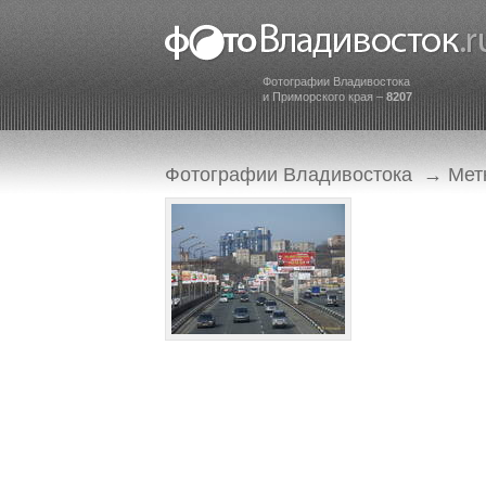
Фотографии Владивостока
и Приморского края –
8207
Фотографии Владивостока
→
Мет