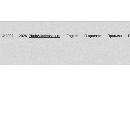
© 2002 — 2026
PhotoVladivostok.ru
English
О проекте
Правила
Р