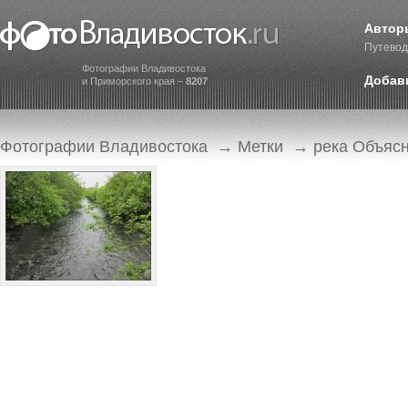
Автор
Путевод
Фотографии Владивостока
Добав
и Приморского края –
8207
Фотографии Владивостока
→
Метки
→ река Объяс