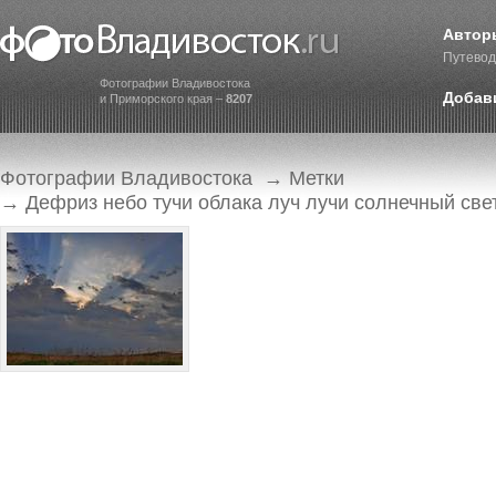
Автор
Путевод
Фотографии Владивостока
Добав
и Приморского края –
8207
Фотографии Владивостока
→
Метки
→ Дефриз небо тучи облака луч лучи солнечный свет