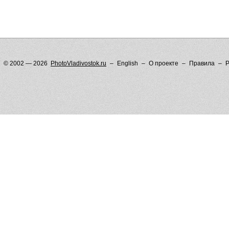
© 2002 — 2026
PhotoVladivostok.ru
English
О проекте
Правила
Р