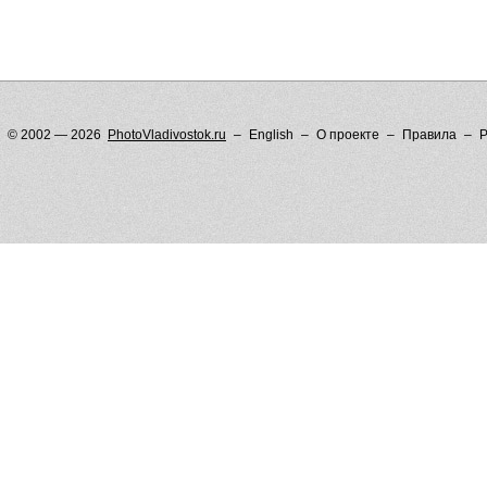
© 2002 — 2026
PhotoVladivostok.ru
English
О проекте
Правила
Р