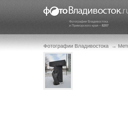
Фотографии Владивостока
и Приморского края –
8207
Фотографии Владивостока
→
Мет