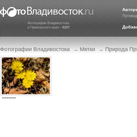
Автор
Путевод
Фотографии Владивостока
Добав
и Приморского края –
8207
Фотографии Владивостока
→
Метки
→ Природа При
*********