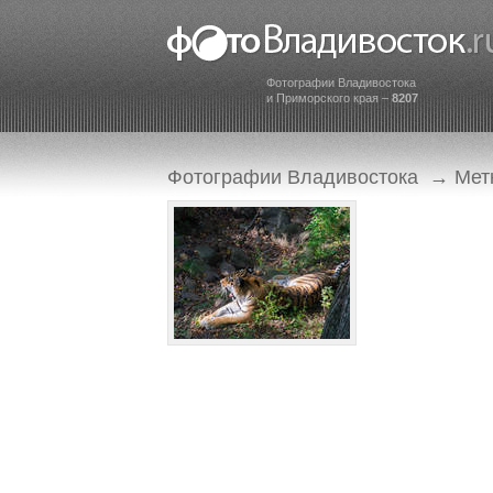
Фотографии Владивостока
и Приморского края –
8207
Фотографии Владивостока
→
Мет