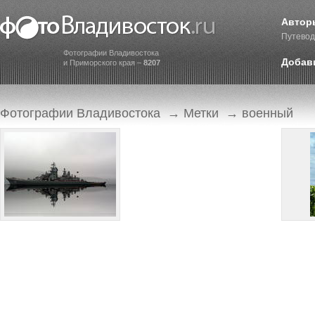
Автор
Путевод
Фотографии Владивостока
Добав
и Приморского края –
8207
Фотографии Владивостока
→
Метки
→ военный