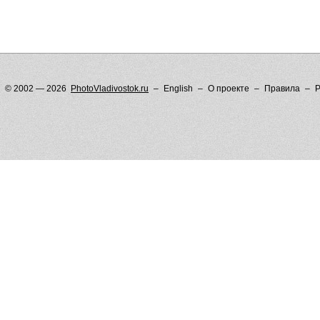
© 2002 — 2026
PhotoVladivostok.ru
English
О проекте
Правила
Р