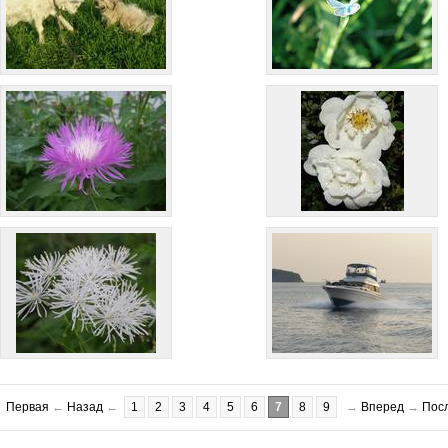
Первая
←
Назад
←
1
2
3
4
5
6
7
8
9
→
Вперед
→
Пос