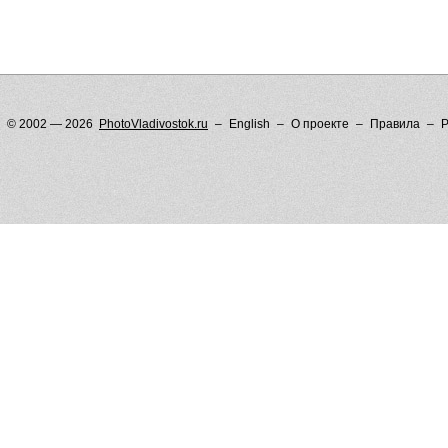
© 2002 — 2026
PhotoVladivostok.ru
English
О проекте
Правила
Р