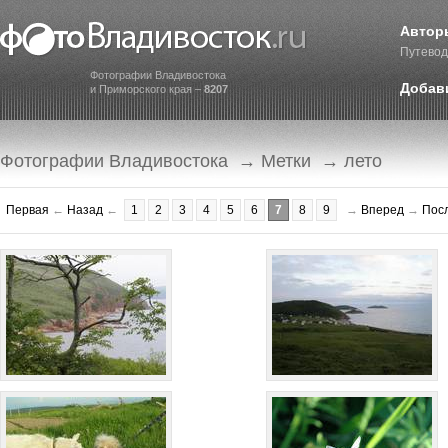
Автор
Путевод
Фотографии Владивостока
Добав
и Приморского края –
8207
Фотографии Владивостока
→
Метки
→ лето
Первая
←
Назад
←
1
2
3
4
5
6
7
8
9
→
Вперед
→
Пос