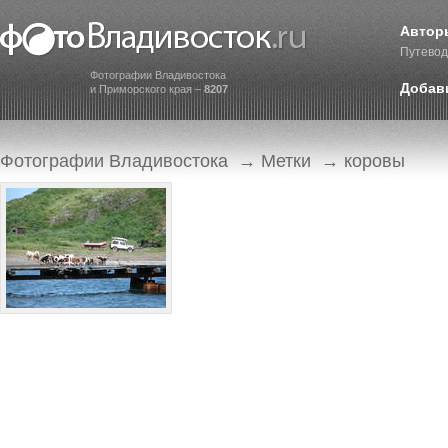
Автор
Путевод
Фотографии Владивостока
Добав
и Приморского края –
8207
Фотографии Владивостока
→
Метки
→ коровы