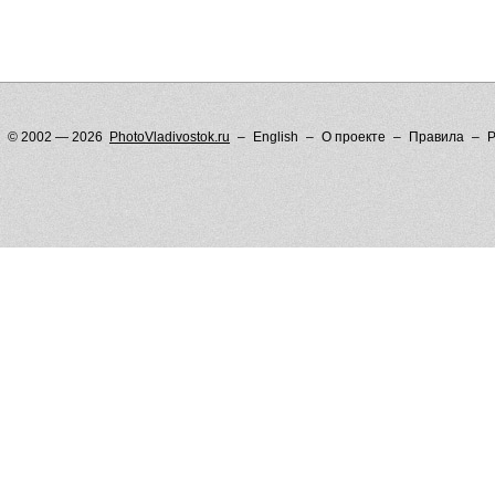
© 2002 — 2026
PhotoVladivostok.ru
English
О проекте
Правила
Р