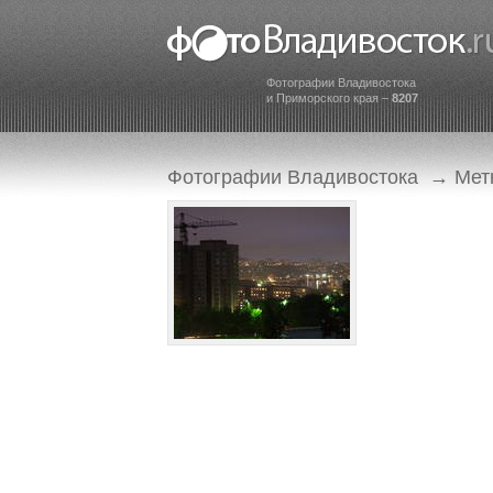
Фотографии Владивостока
и Приморского края –
8207
Фотографии Владивостока
→
Мет