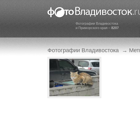
Фотографии Владивостока
и Приморского края –
8207
Фотографии Владивостока
→
Мет