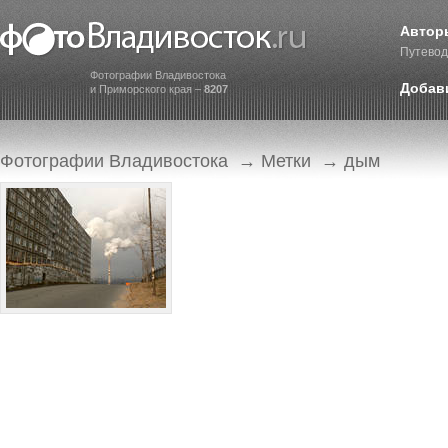
Автор
Путевод
Фотографии Владивостока
Добав
и Приморского края –
8207
Фотографии Владивостока
→
Метки
→ дым