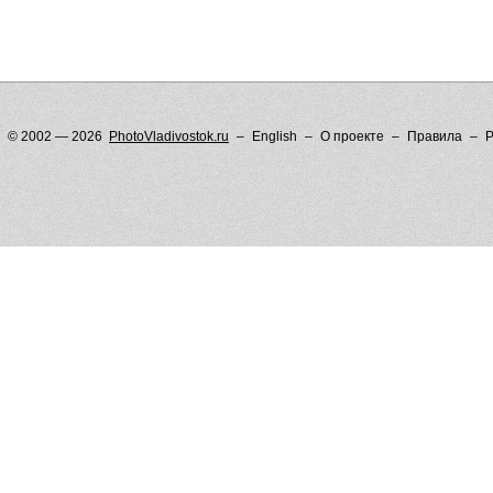
© 2002 — 2026
PhotoVladivostok.ru
English
О проекте
Правила
Р