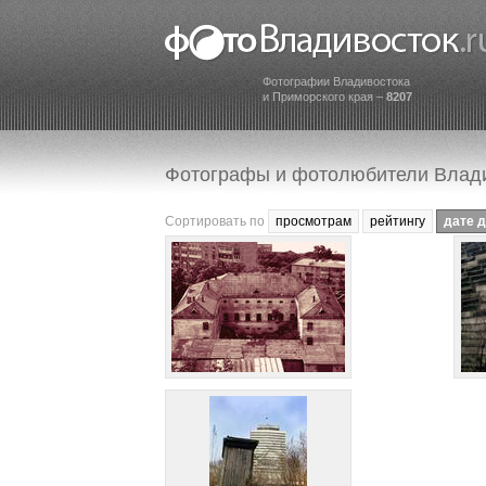
Фотографии Владивостока
и Приморского края –
8207
Фотографы и фотолюбители Влад
Сортировать по
просмотрам
рейтингу
дате 