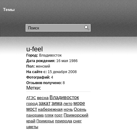
Темы
u-feel
Город:
Владивосток
Дата рождения:
16 мая 1986
Пол:
женский
На сайте с:
15 декабря 2008
Фотографий:
4
Отзывов получено:
8
Метки:
Владивосток
весна
АТЭС
закат
зима
море
город
лето
мост
набережная
ночь
Осень
Приморский
панорама
пляж
порт
край
природа
снег
Приморье
цветы