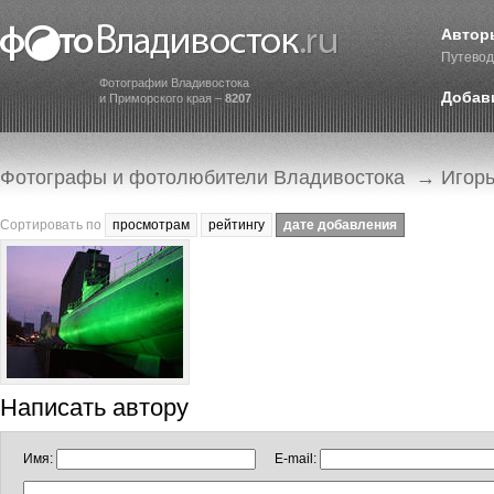
Автор
Путевод
Фотографии Владивостока
Добав
и Приморского края –
8207
Фотографы и фотолюбители Владивостока
→ Игор
Сортировать по
просмотрам
рейтингу
дате добавления
Написать автору
Имя:
E-mail: