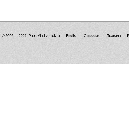
© 2002 — 2026
PhotoVladivostok.ru
English
О проекте
Правила
Р