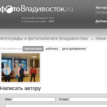
Автор
Путевод
Фотографии Владивостока
Добав
и Приморского края –
8207
Фотографы и фотолюбители Владивостока
→ mese
Сортировать по
просмотрам
рейтингу
дате добавления
Написать автору
Имя:
E-mail: