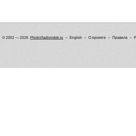
© 2002 — 2026
PhotoVladivostok.ru
English
О проекте
Правила
Р