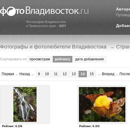
Автор
Путевод
Фотографии Владивостока
Добав
и Приморского края –
8207
Фотографы и фотолюбители Владивостока
→ Стра
Сортировать по
просмотрам
рейтингу
дате добавления
Первая
←
Назад
←
9
10
11
12
13
14
15
→
Вперед
→
После
Рейтинг: 6.2/6
Рейтинг: 6.3/3