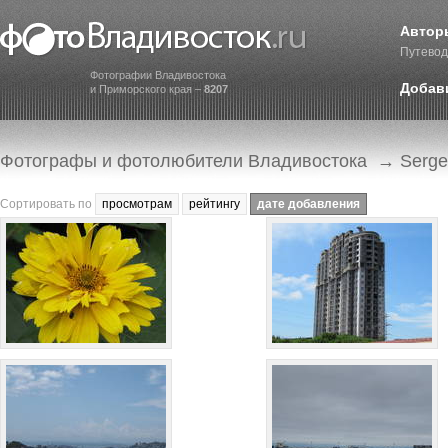
Автор
Путевод
Фотографии Владивостока
Добав
и Приморского края –
8207
Фотографы и фотолюбители Владивостока
→ Serge
Сортировать по
просмотрам
рейтингу
дате добавления