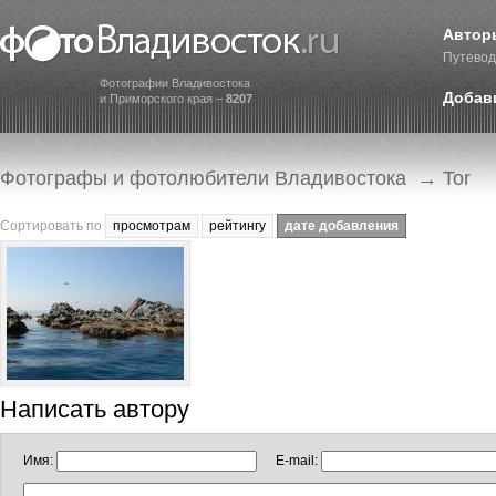
Автор
Путевод
Фотографии Владивостока
Добав
и Приморского края –
8207
Фотографы и фотолюбители Владивостока
→ Tor
Сортировать по
просмотрам
рейтингу
дате добавления
Написать автору
Имя:
E-mail: