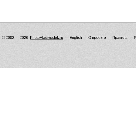
© 2002 — 2026
PhotoVladivostok.ru
English
О проекте
Правила
Р