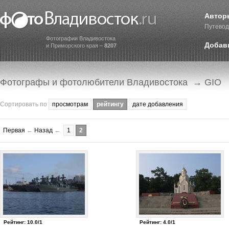
Автор
Путевод
Фотографии Владивостока
Добав
и Приморского края –
8207
Фотографы и фотолюбители Владивостока
→ GIO
Сортировать по
просмотрам
рейтингу
дате добавления
Первая
←
Назад
←
1
2
Рейтинг: 10.0/1
Рейтинг: 4.0/1