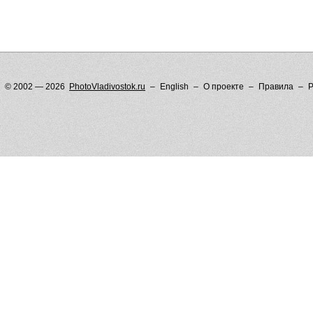
© 2002 — 2026
PhotoVladivostok.ru
English
О проекте
Правила
Р