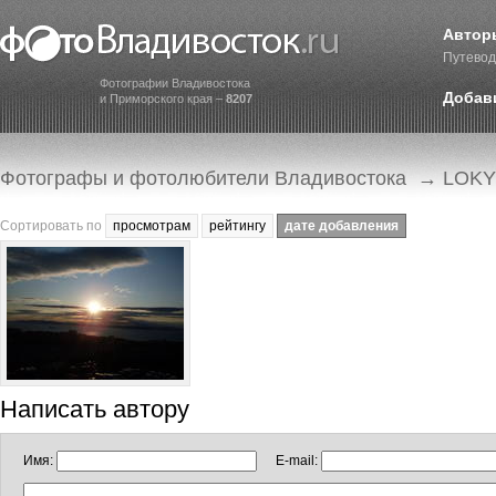
Автор
Путевод
Фотографии Владивостока
Добав
и Приморского края –
8207
Фотографы и фотолюбители Владивостока
→ LOKY
Сортировать по
просмотрам
рейтингу
дате добавления
Написать автору
Имя:
E-mail: