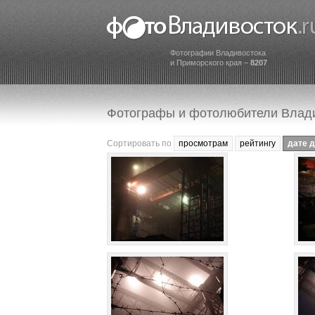
Фотографии Владивостока
и Приморского края –
8207
Фотографы и фотолюбители Влад
Сортировать по
просмотрам
рейтингу
дате 