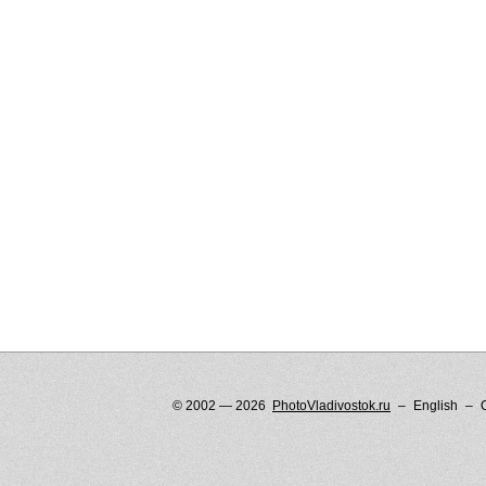
© 2002 — 2026
PhotoVladivostok.ru
English