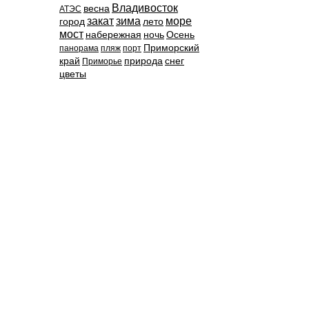
Владивосток
весна
АТЭС
закат
зима
море
город
лето
мост
набережная
ночь
Осень
Приморский
панорама
пляж
порт
край
природа
снег
Приморье
цветы