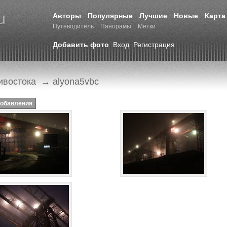
Авторы
Популярные
Лучшие
Новые
Карта
Путеводитель
Панорамы
Метки
Добавить фото
Вход
Регистрация
ивостока
→ alyona5vbc
добавления