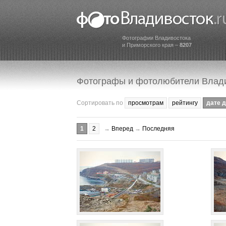
Фотографии Владивостока
и Приморского края –
8207
Фотографы и фотолюбители Влад
Сортировать по
просмотрам
рейтингу
дате 
1
2
→
Вперед
→
Последняя