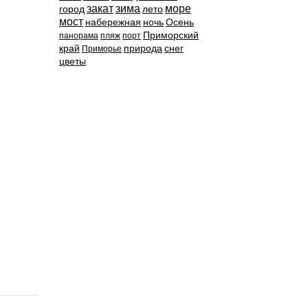
закат
зима
море
город
лето
мост
набережная
ночь
Осень
Приморский
панорама
пляж
порт
край
природа
снег
Приморье
цветы