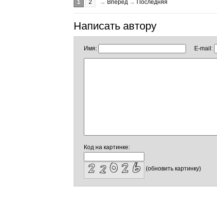
1
2
→
Вперед
→
Последняя
Написать автору
Имя:
E-mail:
Код на картинке:
(обновить картинку)