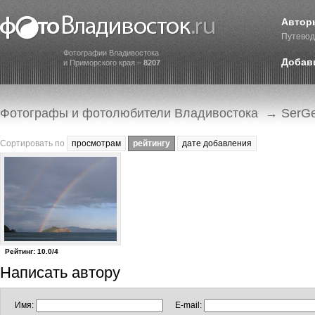
Автор
Путевод
Фотографии Владивостока
Добав
и Приморского края –
8207
Фотографы и фотолюбители Владивостока
→ SerGe
Сортировать по
просмотрам
рейтингу
дате добавления
Рейтинг: 10.0/4
Написать автору
Имя:
E-mail: