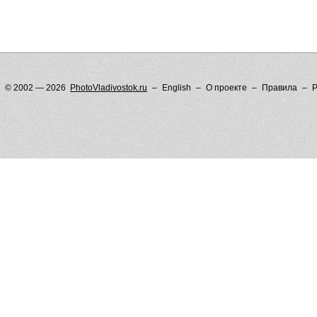
© 2002 — 2026
PhotoVladivostok.ru
English
О проекте
Правила
Р