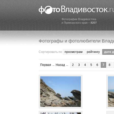
Фотографии Владивостока
и Приморского края –
8207
Фотографы и фотолюбители Влад
Сортировать по
просмотрам
рейтингу
дате 
Первая
←
Назад
←
2
3
4
5
6
7
8