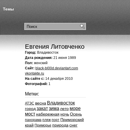
Темы
Евгения Литовченко
Город:
Владивосток
Дата рождения:
21 июня 1989
Пол:
женский
Сайт:
black-bl00d.deviantart.com
vkontakte.ru
На сайте с:
14 декабря 2010
Фотографий:
1
Метки:
Владивосток
весна
АТЭС
закат
зима
море
город
лето
мост
набережная
ночь
Осень
Приморский
панорама
пляж
порт
край
природа
снег
Приморье