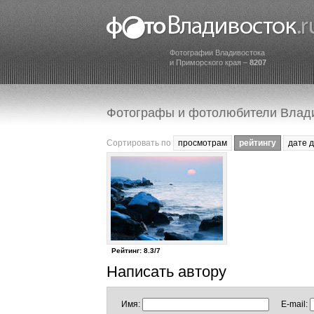
Фотографии Владивостока
и Приморского края –
8207
Фотографы и фотолюбители Влад
Сортировать по
просмотрам
рейтингу
дате 
Рейтинг: 8.3/7
Написать автору
Имя:
E-mail: