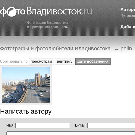
Автор
Путевод
Фотографии Владивостока
Добав
и Приморского края –
8207
Фотографы и фотолюбители Владивостока
→ polin
Сортировать по
просмотрам
рейтингу
дате добавления
Написать автору
Имя:
E-mail: