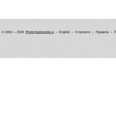
© 2002 — 2026
PhotoVladivostok.ru
English
О проекте
Правила
Р