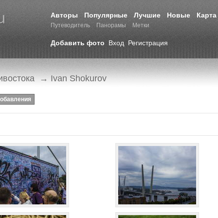
Авторы
Популярные
Лучшие
Новые
Карта
Путеводитель
Панорамы
Метки
Добавить фото
Вход
Регистрация
ивостока
→ Ivan Shokurov
добавления