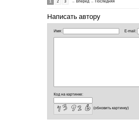
1
2
3
→
Вперед
→
Последняя
Написать автору
Имя:
E-mail:
Код на картинке:
(обновить картинку)