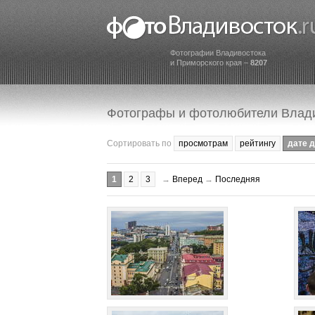
Фотографии Владивостока
и Приморского края –
8207
Фотографы и фотолюбители Влад
Сортировать по
просмотрам
рейтингу
дате 
1
2
3
→
Вперед
→
Последняя