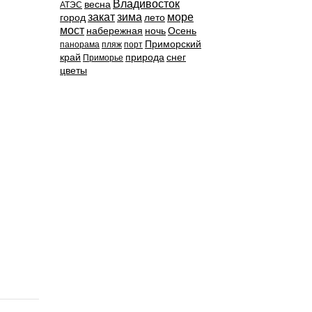
Владивосток
весна
АТЭС
закат
зима
море
город
лето
мост
набережная
ночь
Осень
Приморский
панорама
пляж
порт
край
природа
снег
Приморье
цветы