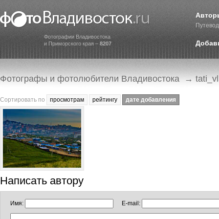
Автор
Путевод
Фотографии Владивостока
Добав
и Приморского края –
8207
Фотографы и фотолюбители Владивостока
→ tati_vl
Сортировать по
просмотрам
рейтингу
дате добавления
Написать автору
Имя:
E-mail: