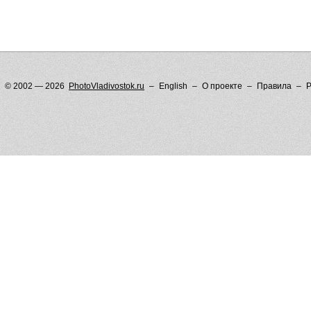
© 2002 — 2026
PhotoVladivostok.ru
English
О проекте
Правила
Р