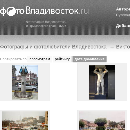
Автор
Путевод
Фотографии Владивостока
Добав
и Приморского края –
8207
Фотографы и фотолюбители Владивостока
→ Викто
Сортировать по
просмотрам
рейтингу
дате добавления