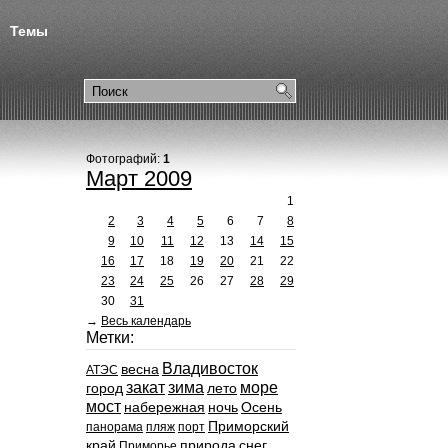
Темы
Фотографий:
1
Март 2009
1
2
3
4
5
6
7
8
9
10
11
12
13
14
15
16
17
18
19
20
21
22
23
24
25
26
27
28
29
30
31
→
Весь календарь
Метки:
Владивосток
весна
АТЭС
закат
зима
море
город
лето
мост
набережная
ночь
Осень
Приморский
панорама
пляж
порт
край
природа
снег
Приморье