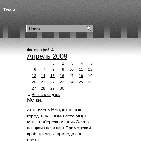
Темы
Фотографий:
4
Апрель 2009
1
2
3
4
5
6
7
8
9
10
11
12
13
14
15
16
17
18
19
20
21
22
23
24
25
26
27
28
29
30
→
Весь календарь
Метки:
Владивосток
весна
АТЭС
закат
зима
море
город
лето
мост
набережная
ночь
Осень
Приморский
панорама
пляж
порт
край
природа
снег
Приморье
цветы